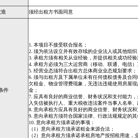
改造
须经出租方书面同意
1. 本项目不接受联合报名；
2. 须为依法设立并有效存续的企业法人或其他组
3. 承租方须有相关从业经验，并提供相关成功经
4. 承租方必须为三大运营商（移动、联通、电信
5. 经营业态须符合出租方总体商业业态规划要求；
6. 须与出租方及下属单位未有任何债权债务及合
欠租金、物业管理费现象，无违法违规使用房屋现
条件
金；
7. 应具有良好的商业信誉、财务状况和支付能力，未被“信用中
入失信被执行人、重大税收违法案件当事人名单、
8. 意向承租方应具有良好的商业信誉、财务状况
9. 意向承租方须符合国家法律、行政法规规定的
10. 意向承租方须承诺的事项：
（1）意向承租方须承诺租金来源合法；
（2）意向承租方须承诺承租房地产按招租用途，