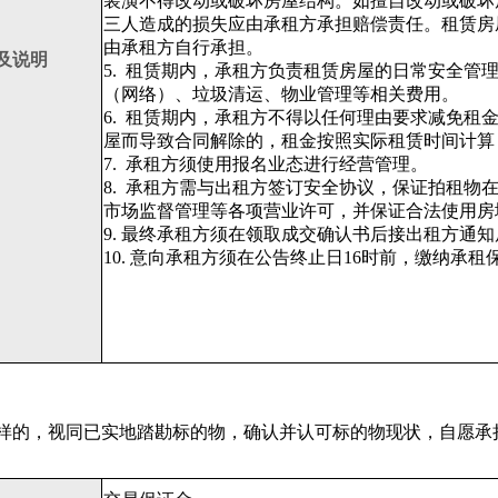
装潢不得改动或破坏房屋结构。如擅自改动或破坏
三人造成的损失应由承租方承担赔偿责任。租赁房
由承租方自行承担。
及说明
5.
租赁期内，承租方负责租赁房屋的日常安全管
（网络）、垃圾清运、物业管理等相关费用。
6.
租赁期内，承租方不得以任何理由要求减免租
屋而导致合同解除的，租金按照实际租赁时间计算
7.
承租方须使用报名业态进行经营管理。
8.
承租方需与出租方签订安全协议，保证拍租物
市场监督管理等各项营业许可，并保证合法使用房
9. 最终承租方须在领取成交确认书后接出租方通
10. 意向承租方须在公告终止日16时前，缴纳承
样的，视同已实地踏勘标的物，确认并认可标的物现状，自愿承