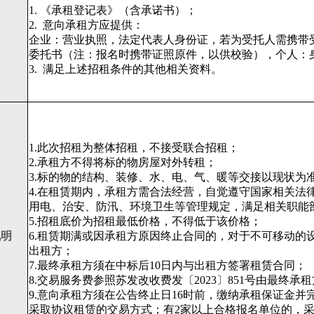
1. 《承租登记表》（含承诺书）；
2.
意向承租方应提供：
企业：营业执照，法定代表人身份证，若为受托人需携带
委托书（注：报名时携带证照原件，以供校验），个人：
3.
满足上述招租条件的其他相关资料。
1.此次招租为整体招租，不接受联合招租；
2.承租方不得将标的物房屋对外转租；
3.标的物的结构、装修、水、电、气、暖等交接以现状为
4.在租赁期内，承租方需合法经营，自觉遵守国家相关法
用电、治安、防汛、环境卫生等管理规定，满足相关职能
5.招租底价为招租最低价格，不得低于该价格；
说明
6.租赁期满或因承租方原因终止合同的，对于不可移动的
出租方；
7.最终承租方须在中标后10日内与出租方签署租赁合同；
8.交易服务费参照苏发改收费发〔2023〕851号由最终
9.意向承租方须在公告终止日16时前，缴纳承租保证金
采取协议租赁的交易方式；有2家以上合格报名单位的，