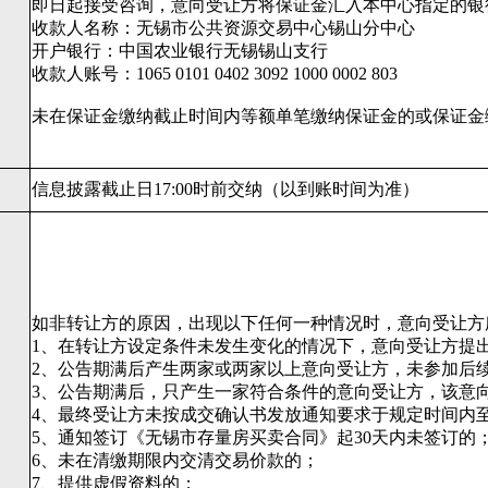
即日起接受咨询，意向受让方将保证金汇入本中心指定的银
收款人名称：无锡市公共资源交易中心锡山分中心
开户银行：中国农业银行无锡锡山支行
收款人账号：1065 0101 0402 3092 1000 0002 803
未在保证金缴纳截止时间内等额单笔缴纳保证金的或保证金
信息披露截止日17:00时前交纳（以到账时间为准）
如非转让方的原因，出现以下任何一种情况时，意向受让方
1、在转让方设定条件未发生变化的情况下，意向受让方提
2、公告期满后产生两家或两家以上意向受让方，未参加后
3、公告期满后，只产生一家符合条件的意向受让方，该意
4、最终受让方未按成交确认书发放通知要求于规定时间内
5、通知签订《无锡市存量房买卖合同》起30天内未签订的
6、未在清缴期限内交清交易价款的；
7、提供虚假资料的；