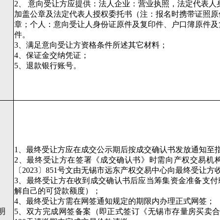
2、 意向受让方应提供：法人企业：营业执照，法定代表
加盖公章及法定代表人授权委托书（注：报名时携带证照原
章；个人：意向受让人身份证原件及复印件、户口簿原件及
件。
3、满足意向受让方资格条件所述其它材料；
4、保证金交纳凭证；
5、退款银行账号。
1、最终受让方应在成交公示期后按成交确认书发放通知至
2、最终受让方在签署《成交确认书》时需向产权交易机
〔2023〕851号文由无锡市远东产权交易中心向最终受让方
3、最终受让方在收到成交确认书后应当筹集资金准备支付
解自己的可贷款额度）；
4、最终受让方需在网签通知规定的期限内办理正式网签；
明
5、双方完成网签备案（即正式签订《无锡市存量房买卖合