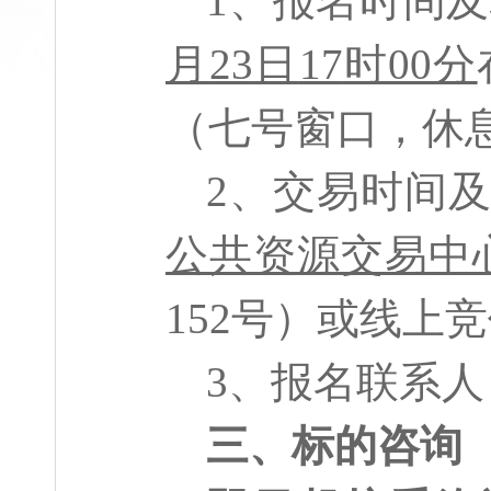
1
、报名时间及
月
23
日
17
时
00
分
（七号窗口，休
2
、交易时间
公共资源交易中
152
号）或线上竞
3
、
报名联系人
三、标的咨询